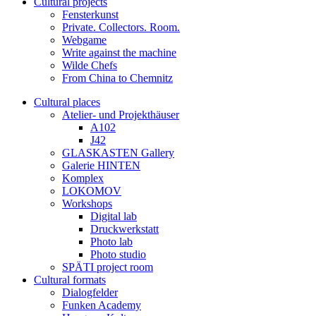
Cultural projects
Fensterkunst
Private. Collectors. Room.
Webgame
Write against the machine
Wilde Chefs
From China to Chemnitz
Cultural places
Atelier- und Projekthäuser
A102
J42
GLASKASTEN Gallery
Galerie HINTEN
Komplex
LOKOMOV
Workshops
Digital lab
Druckwerkstatt
Photo lab
Photo studio
SPÄTI project room
Cultural formats
Dialogfelder
Funken Academy