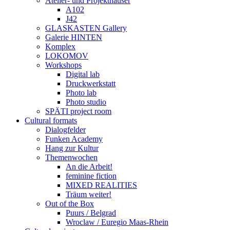
Atelier- und Projekthäuser
A102
J42
GLASKASTEN Gallery
Galerie HINTEN
Komplex
LOKOMOV
Workshops
Digital lab
Druckwerkstatt
Photo lab
Photo studio
SPÄTI project room
Cultural formats
Dialogfelder
Funken Academy
Hang zur Kultur
Themenwochen
An die Arbeit!
feminine fiction
MIXED REALITIES
Träum weiter!
Out of the Box
Puurs / Belgrad
Wroclaw / Euregio Maas-Rhein