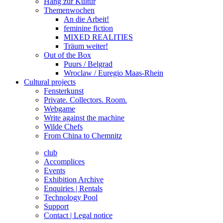
Hang zur Kultur
Themenwochen
An die Arbeit!
feminine fiction
MIXED REALITIES
Träum weiter!
Out of the Box
Puurs / Belgrad
Wroclaw / Euregio Maas-Rhein
Cultural projects
Fensterkunst
Private. Collectors. Room.
Webgame
Write against the machine
Wilde Chefs
From China to Chemnitz
club
Accomplices
Events
Exhibition Archive
Enquiries | Rentals
Technology Pool
Support
Contact | Legal notice