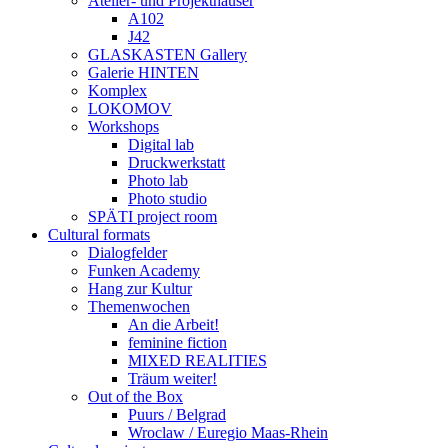
Atelier- und Projekthäuser
A102
J42
GLASKASTEN Gallery
Galerie HINTEN
Komplex
LOKOMOV
Workshops
Digital lab
Druckwerkstatt
Photo lab
Photo studio
SPÄTI project room
Cultural formats
Dialogfelder
Funken Academy
Hang zur Kultur
Themenwochen
An die Arbeit!
feminine fiction
MIXED REALITIES
Träum weiter!
Out of the Box
Puurs / Belgrad
Wroclaw / Euregio Maas-Rhein