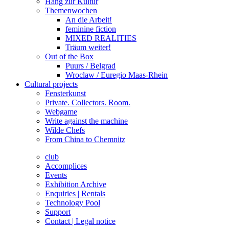
Hang zur Kultur
Themenwochen
An die Arbeit!
feminine fiction
MIXED REALITIES
Träum weiter!
Out of the Box
Puurs / Belgrad
Wroclaw / Euregio Maas-Rhein
Cultural projects
Fensterkunst
Private. Collectors. Room.
Webgame
Write against the machine
Wilde Chefs
From China to Chemnitz
club
Accomplices
Events
Exhibition Archive
Enquiries | Rentals
Technology Pool
Support
Contact | Legal notice