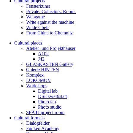
Cultural projects
Fensterkunst
Private. Collectors. Room.
Webgame
Write against the machine
Wilde Chefs
From China to Chemnitz
Cultural places
Atelier- und Projekthäuser
A102
J42
GLASKASTEN Gallery
Galerie HINTEN
Komplex
LOKOMOV
Workshops
Digital lab
Druckwerkstatt
Photo lab
Photo studio
SPÄTI project room
Cultural formats
Dialogfelder
Funken Academy