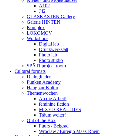
Atelier- und Projekthäuser
A102
J42
GLASKASTEN Gallery
Galerie HINTEN
Komplex
LOKOMOV
Workshops
Digital lab
Druckwerkstatt
Photo lab
Photo studio
SPÄTI project room
Cultural formats
Dialogfelder
Funken Academy
Hang zur Kultur
Themenwochen
An die Arbeit!
feminine fiction
MIXED REALITIES
Träum weiter!
Out of the Box
Puurs / Belgrad
Wroclaw / Euregio Maas-Rhein