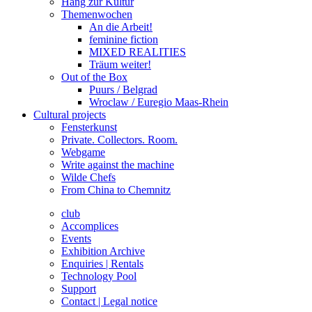
Hang zur Kultur
Themenwochen
An die Arbeit!
feminine fiction
MIXED REALITIES
Träum weiter!
Out of the Box
Puurs / Belgrad
Wroclaw / Euregio Maas-Rhein
Cultural projects
Fensterkunst
Private. Collectors. Room.
Webgame
Write against the machine
Wilde Chefs
From China to Chemnitz
club
Accomplices
Events
Exhibition Archive
Enquiries | Rentals
Technology Pool
Support
Contact | Legal notice