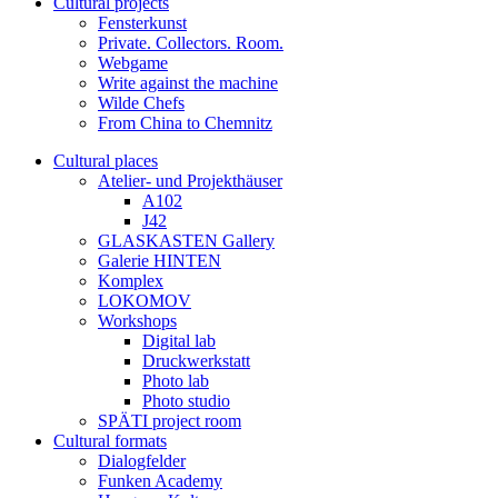
Cultural projects
Fensterkunst
Private. Collectors. Room.
Webgame
Write against the machine
Wilde Chefs
From China to Chemnitz
Cultural places
Atelier- und Projekthäuser
A102
J42
GLASKASTEN Gallery
Galerie HINTEN
Komplex
LOKOMOV
Workshops
Digital lab
Druckwerkstatt
Photo lab
Photo studio
SPÄTI project room
Cultural formats
Dialogfelder
Funken Academy