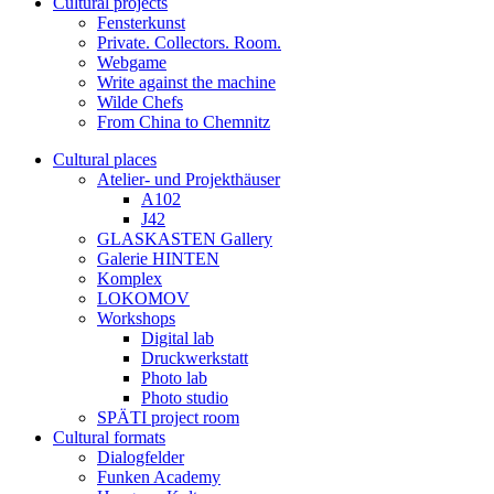
Cultural projects
Fensterkunst
Private. Collectors. Room.
Webgame
Write against the machine
Wilde Chefs
From China to Chemnitz
Cultural places
Atelier- und Projekthäuser
A102
J42
GLASKASTEN Gallery
Galerie HINTEN
Komplex
LOKOMOV
Workshops
Digital lab
Druckwerkstatt
Photo lab
Photo studio
SPÄTI project room
Cultural formats
Dialogfelder
Funken Academy