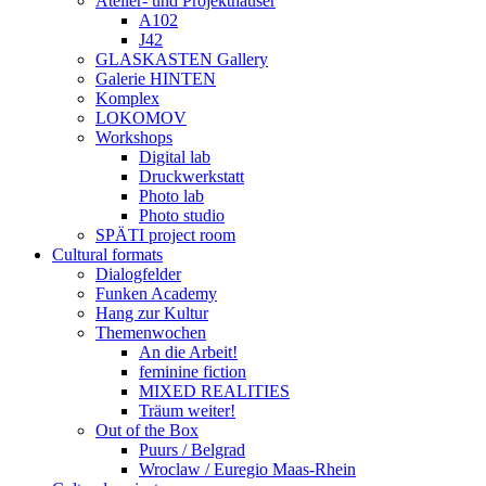
Atelier- und Projekthäuser
A102
J42
GLASKASTEN Gallery
Galerie HINTEN
Komplex
LOKOMOV
Workshops
Digital lab
Druckwerkstatt
Photo lab
Photo studio
SPÄTI project room
Cultural formats
Dialogfelder
Funken Academy
Hang zur Kultur
Themenwochen
An die Arbeit!
feminine fiction
MIXED REALITIES
Träum weiter!
Out of the Box
Puurs / Belgrad
Wroclaw / Euregio Maas-Rhein