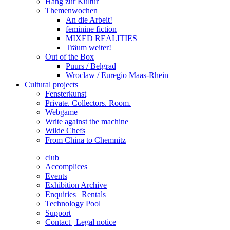
Hang zur Kultur
Themenwochen
An die Arbeit!
feminine fiction
MIXED REALITIES
Träum weiter!
Out of the Box
Puurs / Belgrad
Wroclaw / Euregio Maas-Rhein
Cultural projects
Fensterkunst
Private. Collectors. Room.
Webgame
Write against the machine
Wilde Chefs
From China to Chemnitz
club
Accomplices
Events
Exhibition Archive
Enquiries | Rentals
Technology Pool
Support
Contact | Legal notice