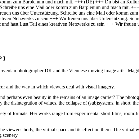
er komm zum Barplenum und mach mit. +++
(DE) +++ Du bist an Kultur 
g. Schreibe uns eine Mail oder komm zum Barplenum und mach mit. ++
r freuen uns über Unterstützung. Schreibe uns eine Mail oder komm z
 kreativen Netzwerks zu sein +++ Wir freuen uns über Unterstützung. 
t und hast Lust Teil eines kreativen Netzwerks zu sein +++ Wir freue
 I
Slovenian photographer DK and the Viennese moving image artist Magd
ror and the way in which viewers deal with visual imagery.
d perhaps even beauty in the remains of an image carrier? The photogr
y the disintegration of values, the collapse of (sub)systems, in short: t
riety of formats. Her works range from experimental short films, room-fi
he viewer's body, the virtual space and its effect on them. The virtual
g scenery.