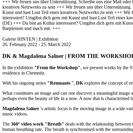
+++ Wir freuen uns über Unterstützung. Schreibe uns eine Mail od
kreativen Netzwerks zu sein +++ Wir freuen uns über Unterstützun
Kunst und hast Lust Teil eines kreativen Netzwerks zu sein +++ Wi
interessiert? Umgibst dich gern mit Kunst und hast Lust Teil eines
(DE) +++ Du bist an Kultur interessiert? Umgibst dich gern mit Kuns
Barplenum und mach mit. +++
Galerie HINTEN | Exhibition
26. February 2022 - 25. March 2022
DK & Magdalena Salner | FROM THE WORKSHOP
In the exhibition
"From the Workshop"
, we present works by the 
residency in Chemnitz.
With his ongoing series
"Remnants
",
DK
explores the concept of er
What constitutes an image and can one discover a meaningful image an
perhaps even the beauty of life in a now. A now that is characterised b
Magdalena Salner
's artistic focus is the moving image in a wide va
music videos.
The
360° video work "Breath"
deals with the relationship between t
human breathing rate. The breath is synchronised with the surroundin