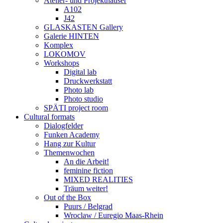
Atelier- und Projekthäuser
A102
J42
GLASKASTEN Gallery
Galerie HINTEN
Komplex
LOKOMOV
Workshops
Digital lab
Druckwerkstatt
Photo lab
Photo studio
SPÄTI project room
Cultural formats
Dialogfelder
Funken Academy
Hang zur Kultur
Themenwochen
An die Arbeit!
feminine fiction
MIXED REALITIES
Träum weiter!
Out of the Box
Puurs / Belgrad
Wroclaw / Euregio Maas-Rhein