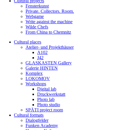
Cultural projects
Fensterkunst
Private. Collectors. Room.
Webgame
Write against the machine
Wilde Chefs
From China to Chemnitz
Cultural places
Atelier- und Projekthäuser
A102
J42
GLASKASTEN Gallery
Galerie HINTEN
Komplex
LOKOMOV
Workshops
Digital lab
Druckwerkstatt
Photo lab
Photo studio
SPÄTI project room
Cultural formats
Dialogfelder
Funken Academy