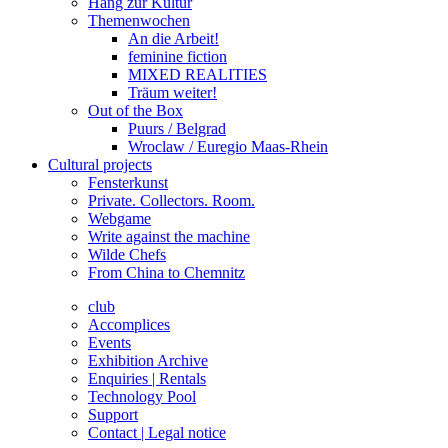
Hang zur Kultur
Themenwochen
An die Arbeit!
feminine fiction
MIXED REALITIES
Träum weiter!
Out of the Box
Puurs / Belgrad
Wroclaw / Euregio Maas-Rhein
Cultural projects
Fensterkunst
Private. Collectors. Room.
Webgame
Write against the machine
Wilde Chefs
From China to Chemnitz
club
Accomplices
Events
Exhibition Archive
Enquiries | Rentals
Technology Pool
Support
Contact | Legal notice